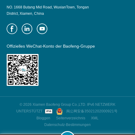
NO. 1668 Butang Mid Road, WuxianTown, Tongan
District, Xiamen, China
Offizielles WeChat-Konto der Baofeng-Gruppe
© 2026 Xiamen Baofeng Group Co.,LTD. IPv6 NETZWERK
UNTERSTÜTZT
闽公网安备35021202000921号
Bloggen
Seitenverzeichnis
XML
Datenschutz-Bestimmungen