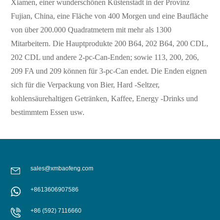
Xiamen, einer wunderschönen Küstenstadt in der Provinz
Fujian, China, eine Fläche von 400 Morgen und eine Baufläche
von über 200.000 Quadratmetern mit mehr als 1300
Mitarbeitern. Die Hauptprodukte 200 B64, 202 B64, 200 CDL,
202 CDL und andere 2-pc-Can-Enden; sowie 113, 200, 206,
209 FA und 209 können für 3-pc-Can endet. Die Enden eignen
sich für die Verpackung von Bier, Hard -Seltzer,
kohlensäurehaltigen Getränken, Kaffee, Energy -Drinks und
bestimmtem Essen usw.
sales@xmbaofeng.com
+8613606907586
+86 (592) 7116660