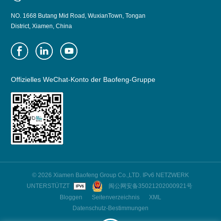
NO. 1668 Butang Mid Road, WuxianTown, Tongan
District, Xiamen, China
Offizielles WeChat-Konto der Baofeng-Gruppe
© 2026 Xiamen Baofeng Group Co.,LTD. IPv6 NETZWERK
UNTERSTÜTZT
闽公网安备35021202000921号
Bloggen
Seitenverzeichnis
XML
Datenschutz-Bestimmungen