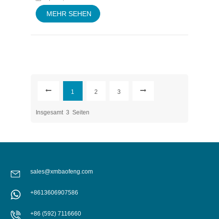
MEHR SEHEN
1
2
3
Insgesamt
3
Seiten
sales@xmbaofeng.com
+8613606907586
+86 (592) 7116660