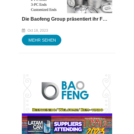
Die Baofeng Group präsentiert ihr Fachwissen auf der „Asia CanTech“ vom 30. Oktober bis 1. November 2023
Oct 18, 2023
MEHR SEHEN