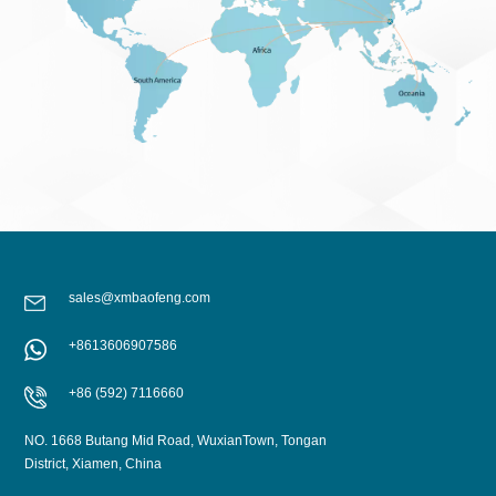
sales@xmbaofeng.com
+8613606907586
+86 (592) 7116660
NO. 1668 Butang Mid Road, WuxianTown, Tongan
District, Xiamen, China