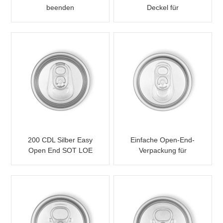
beenden
Deckel für
Getränkedose 202 B64
SOT LOE
200 CDL Silber Easy
Einfache Open-End-
Open End SOT LOE
Verpackung für
Epoxy
Getränkedosen 202 B64
SOT SOE