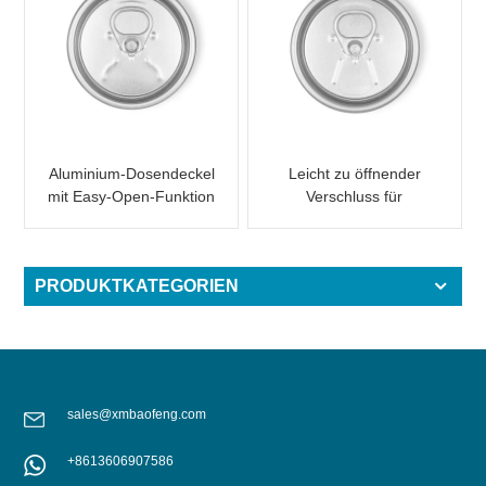
Aluminium-Dosendeckel
Leicht zu öffnender
mit Easy-Open-Funktion
Verschluss für
202 RPT LOE
Aluminium-
Getränkedose 202 RPT
SOE
PRODUKTKATEGORIEN
sales@xmbaofeng.com
+8613606907586