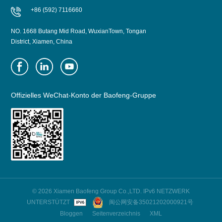
+86 (592) 7116660
NO. 1668 Butang Mid Road, WuxianTown, Tongan
District, Xiamen, China
Offizielles WeChat-Konto der Baofeng-Gruppe
© 2026 Xiamen Baofeng Group Co.,LTD. IPv6 NETZWERK
UNTERSTÜTZT
闽公网安备35021202000921号
Bloggen
Seitenverzeichnis
XML