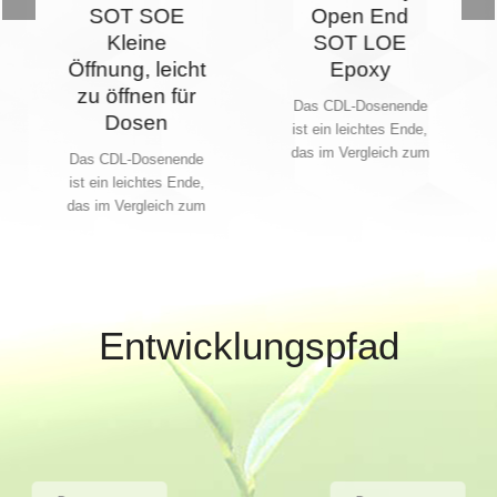
Open End
Verpackung
SOT LOE
für
Epoxy
Getränkedosen
202 B64 SOT
Das CDL-Dosenende
SOE
ist ein leichtes Ende,
das im Vergleich zum
Leicht zu öffnendes
B64-Ende 10 %
Ende aus Aluminium
weniger Gewicht hat.
mit 202 Durchmesser
Wir haben Optionen
(kleine Öffnung) für 2-
in 200 und 202
teilige Dosen zur
Verwendung in
verschiedenen
Getränkearten
Entwicklungspfad