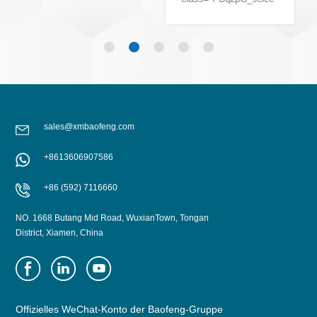
METPACK 2026
METPACK 2026
data-start="245" data-
data-start="245" data-
end="571">Xiamen
end="571">Xiamen
Baofeng Group Co.,
Baofeng Group Co.,
Ltd. successfully
Ltd. successfully
participated in
participated in
METPACK 2026, held
METPACK 2026, held
from May 5...
from May 5...
sales@xmbaofeng.com
+8613606907586
+86 (592) 7116660
NO. 1668 Butang Mid Road, WuxianTown, Tongan
District, Xiamen, China
Offizielles WeChat-Konto der Baofeng-Gruppe