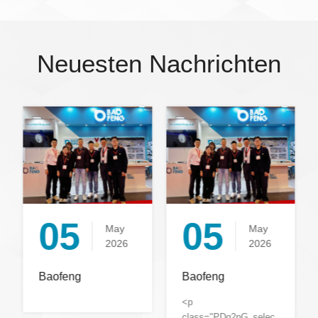
Neuesten Nachrichten
05
05
May
May
2026
2026
Baofeng
Baofeng
Strengthens Global
Strengthens Global
<p
<p
Engagement at
Engagement at
class="PDq2pG_selectionAnchorContainer"
class="PDq2pG_selectionAncho