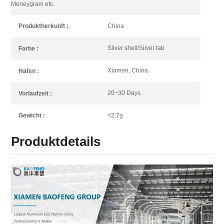
Moneygram etc.
China
Produktherkunft :
Silver shell/Silver tab
Farbe :
Xiamen, China
Hafen :
20~30 Days
Vorlaufzeit :
≈2.7g
Gewicht :
Produktdetails