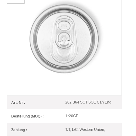
Einfache Open-End-
Verpackung Für
Getränkedosen 202 B64 SOT
SOE
Leicht zu öffnendes Ende aus Aluminium mit 202 Durchmesser
(kleine Öffnung) für 2-teilige Dosen zur Verwendung in verschiedenen
Getränkearten
202 B64 SOT SOE Can End
Art.-Nr :
1*20GP
Bestellung (MOQ) :
T/T, L/C, Western Union,
Zahlung :