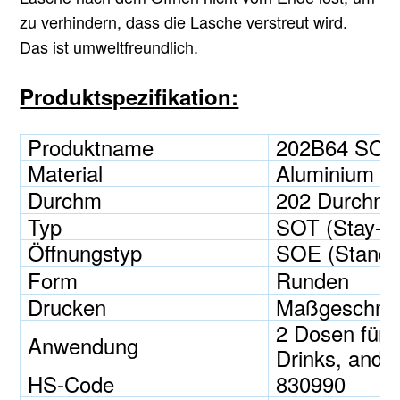
zu verhindern, dass die Lasche verstreut wird.
Das ist umweltfreundlich.
Produktspezifikation:
Produktname
202B64 SOT
Material
Aluminium
Durchm
202 Durchme
Typ
SOT (Stay-O
Öffnungstyp
SOE (Standar
Form
Runden
Drucken
Maßgeschnei
2 Dosen für B
Anwendung
Drinks, ande
HS-Code
830990