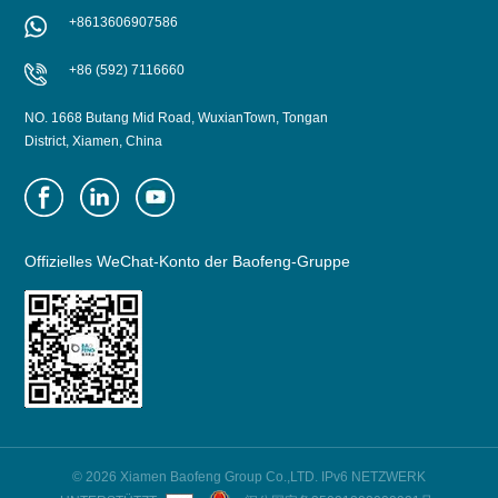
+8613606907586
MEHR
MEHR
+86 (592) 7116660
NO. 1668 Butang Mid Road, WuxianTown, Tongan
District, Xiamen, China
Offizielles WeChat-Konto der Baofeng-Gruppe
© 2026 Xiamen Baofeng Group Co.,LTD. IPv6 NETZWERK