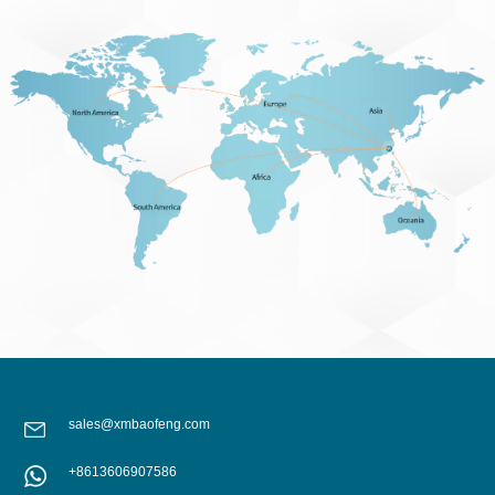
sales@xmbaofeng.com
+8613606907586