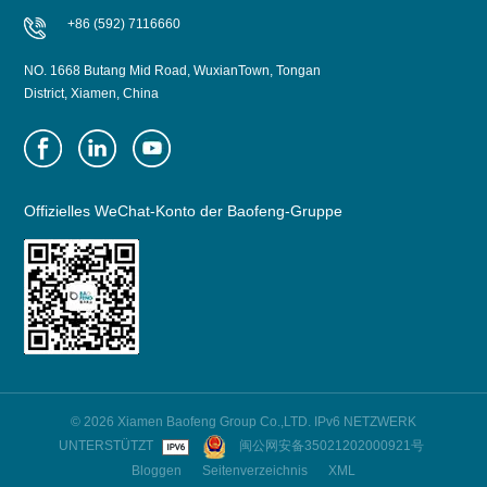
+86 (592) 7116660
NO. 1668 Butang Mid Road, WuxianTown, Tongan
District, Xiamen, China
Offizielles WeChat-Konto der Baofeng-Gruppe
© 2026 Xiamen Baofeng Group Co.,LTD. IPv6 NETZWERK
UNTERSTÜTZT
闽公网安备35021202000921号
Bloggen
Seitenverzeichnis
XML