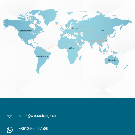
sales@xmbaofeng.com
+8613606907586