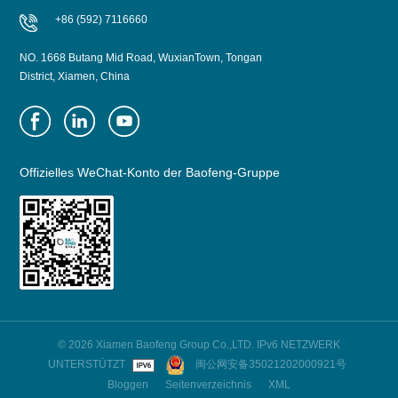
+86 (592) 7116660
NO. 1668 Butang Mid Road, WuxianTown, Tongan
District, Xiamen, China
Offizielles WeChat-Konto der Baofeng-Gruppe
© 2026 Xiamen Baofeng Group Co.,LTD. IPv6 NETZWERK
UNTERSTÜTZT
闽公网安备35021202000921号
Bloggen
Seitenverzeichnis
XML