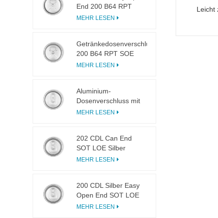
End 200 B64 RPT
Leicht
LOE
MEHR LESEN
Getränkedosenverschluss
200 B64 RPT SOE
Silberner Easy-Open-
MEHR LESEN
Deckel
Aluminium-
Dosenverschluss mit
Easy Open 200 B64
MEHR LESEN
SOT LOE
202 CDL Can End
SOT LOE Silber
Leichtgewicht EOE
MEHR LESEN
200 CDL Silber Easy
Open End SOT LOE
Epoxy
MEHR LESEN