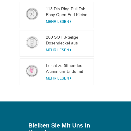
113 Dia Ring Pull Tab
Easy Open End Kleine
Öffnung für Fruchtsaft
MEHR LESEN
200 SOT 3-teilige
Dosendeckel aus
Aluminium zum
MEHR LESEN
Einmachen von
Speisen und
Leicht zu öffnendes
Getränken
Aluminium-Ende mit
eingeschnittener
MEHR LESEN
Lasche und
rosafarbener Lasche
Bleiben Sie Mit Uns In