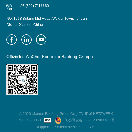
+86 (592) 7116660
NO. 1668 Butang Mid Road, WuxianTown, Tongan
District, Xiamen, China
Offizielles WeChat-Konto der Baofeng-Gruppe
© 2026 Xiamen Baofeng Group Co.,LTD. IPv6 NETZWERK
UNTERSTÜTZT
闽公网安备35021202000921号
Bloggen
Seitenverzeichnis
XML