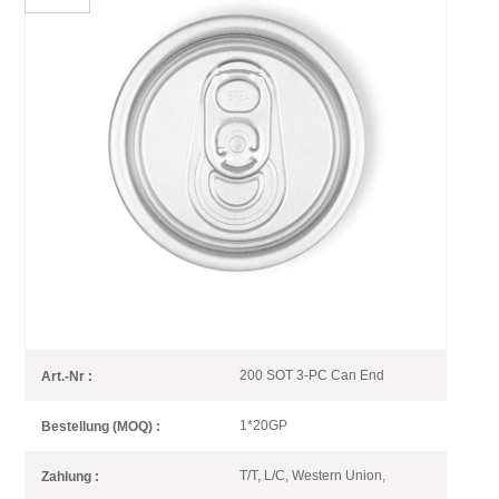
200 SOT 3-Teilige Dosendeckel
Aus Aluminium Zum
Einmachen Von Speisen Und
Getränken
200 Dia Beverage EOE (Aluminium), Typ „Stay-on-Tab“ (SOT),
geeignet für 3-teilige Dosen Saft, Kaffee und Getränkeverpackungen.
200 SOT 3-PC Can End
Art.-Nr :
1*20GP
Bestellung (MOQ) :
T/T, L/C, Western Union,
Zahlung :