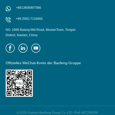
ERFAHREN SIE
ERFAHREN SIE
+8613606907586
MEHR
MEHR
+86 (592) 7116660
NO. 1668 Butang Mid Road, WuxianTown, Tongan
District, Xiamen, China
Offizielles WeChat-Konto der Baofeng-Gruppe
© 2026 Xiamen Baofeng Group Co.,LTD. IPv6 NETZWERK