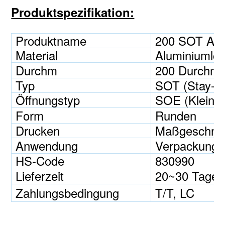
Produktspezifikation:
Produktname
200 SOT Alum
Material
Aluminiumleg
Durchm
200 Durchm
Typ
SOT (Stay-O
Öffnungstyp
SOE (Kleine/
Form
Runden
Drucken
Maßgeschnei
Anwendung
Verpackung f
HS-Code
830990
Lieferzeit
20~30 Tage
Zahlungsbedingung
T/T, LC