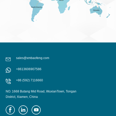
sales@xmbaofeng.com
+8613606907586
+86 (592) 7116660
NO. 1668 Butang Mid Road, WuxianTown, Tongan
District, Xiamen, China