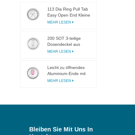
113 Dia Ring Pull Tab
Easy Open End Kleine
Öffnung für Fruchtsaft
MEHR LESEN
200 SOT 3-teilige
Dosendeckel aus
Aluminium zum
MEHR LESEN
Einmachen von
Speisen und
Leicht zu öffnendes
Getränken
Aluminium-Ende mit
eingeschnittener
MEHR LESEN
Lasche und
rosafarbener Lasche
Bleiben Sie Mit Uns In