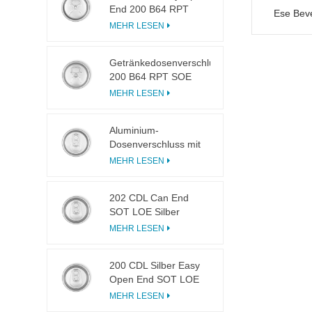
End 200 B64 RPT
Ese Bev
LOE
MEHR LESEN
Getränkedosenverschluss
200 B64 RPT SOE
Silberner Easy-Open-
MEHR LESEN
Deckel
Aluminium-
Dosenverschluss mit
Easy Open 200 B64
MEHR LESEN
SOT LOE
202 CDL Can End
SOT LOE Silber
Leichtgewicht EOE
MEHR LESEN
200 CDL Silber Easy
Open End SOT LOE
Epoxy
MEHR LESEN