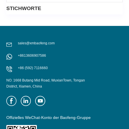
STICHWORTE
sales@xmbaofeng.com
+8613606907586
+86 (592) 7116660
NO. 1668 Butang Mid Road, WuxianTown, Tongan
District, Xiamen, China
Offizielles WeChat-Konto der Baofeng-Gruppe