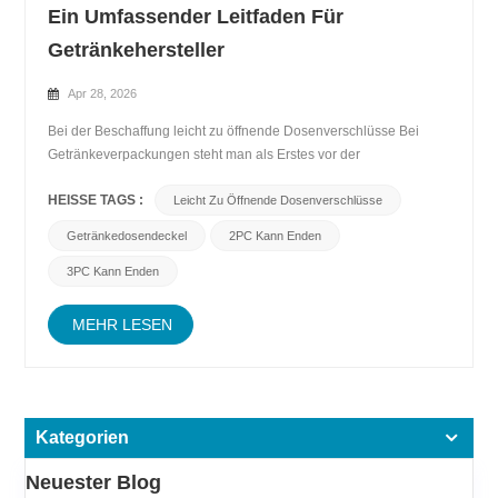
Ein Umfassender Leitfaden Für
Getränkehersteller
Apr 28, 2026
Bei der Beschaffung leicht zu öffnende Dosenverschlüsse Bei
Getränkeverpackungen steht man als Erstes vor der
Entscheidung, ob man einen zweiteiligen (2PC) oder einen
HEISSE TAGS :
dreiteiligen (3PC) Dosenverschluss wählt. Beide erfüllen zwar
Leicht Zu Öffnende Dosenverschlüsse
denselben grundlegenden Zweck – Getränkedosen sicher zu
Getränkedosendeckel
2PC Kann Enden
verschließen un...
3PC Kann Enden
MEHR LESEN
Kategorien
Neuester Blog