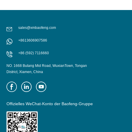
sales@xmbaofeng.com
+8613606907586
+86 (592) 7116660
NO. 1668 Butang Mid Road, WuxianTown, Tongan
District, Xiamen, China
Offizielles WeChat-Konto der Baofeng-Gruppe