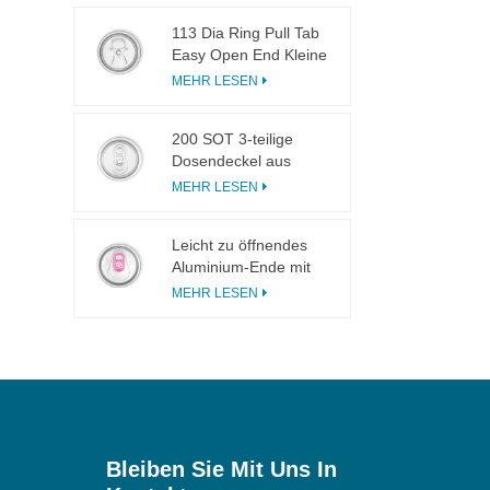
113 Dia Ring Pull Tab
Easy Open End Kleine
Öffnung für Fruchtsaft
MEHR LESEN
200 SOT 3-teilige
Dosendeckel aus
Aluminium zum
MEHR LESEN
Einmachen von
Speisen und
Leicht zu öffnendes
Getränken
Aluminium-Ende mit
eingeschnittener
MEHR LESEN
Lasche und
rosafarbener Lasche
Bleiben Sie Mit Uns In