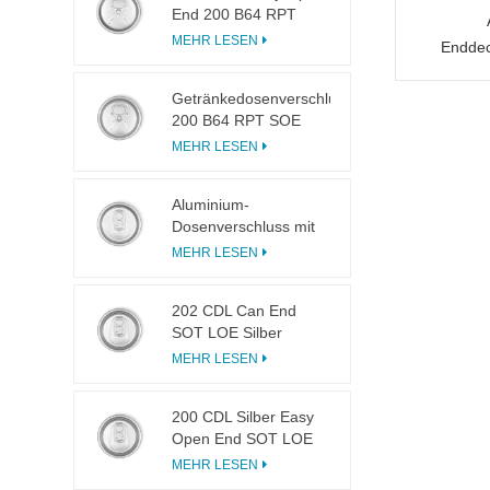
End 200 B64 RPT
LOE
MEHR LESEN
Enddec
Geträn
Getränkedosenverschluss
200 B64 RPT SOE
Silberner Easy-Open-
MEHR LESEN
Deckel
Aluminium-
Dosenverschluss mit
Easy Open 200 B64
MEHR LESEN
SOT LOE
202 CDL Can End
SOT LOE Silber
Leichtgewicht EOE
MEHR LESEN
200 CDL Silber Easy
Open End SOT LOE
Epoxy
MEHR LESEN