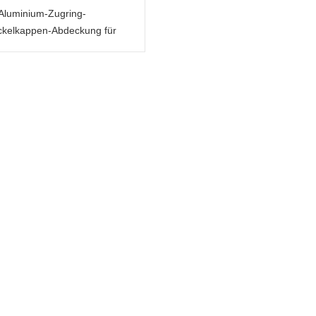
Aluminium-Zugring-
kelkappen-Abdeckung für
kedosen glänzendes Gold