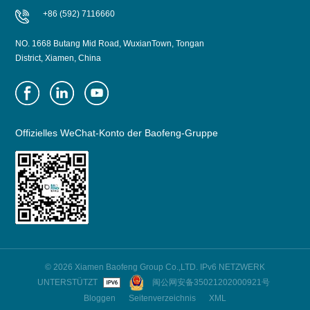
+86 (592) 7116660
NO. 1668 Butang Mid Road, WuxianTown, Tongan
District, Xiamen, China
Offizielles WeChat-Konto der Baofeng-Gruppe
© 2026 Xiamen Baofeng Group Co.,LTD. IPv6 NETZWERK
UNTERSTÜTZT
闽公网安备35021202000921号
Bloggen
Seitenverzeichnis
XML