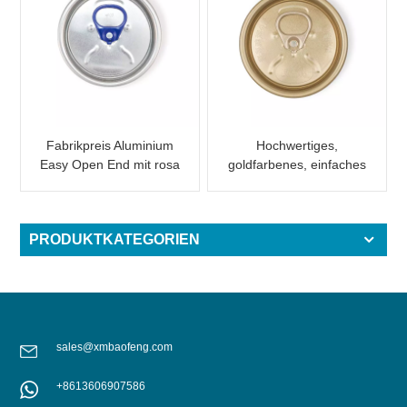
Fabrikpreis Aluminium
Hochwertiges,
Easy Open End mit rosa
goldfarbenes, einfaches
Lasche
offenes Ende für
Getränkeverpackungen
PRODUKTKATEGORIEN
sales@xmbaofeng.com
+8613606907586