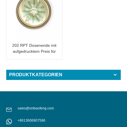
202 RPT Dosenende mit
aufgedrucktem Preis für
Bier / Energy-Drink
PRODUKTKATEGORIEN
sales@xmbaofeng.com
+8613606907586