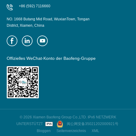
+86 (592) 7116660
NO. 1668 Butang Mid Road, WuxianTown, Tongan
District, Xiamen, China
Offizielles WeChat-Konto der Baofeng-Gruppe
© 2026 Xiamen Baofeng Group Co.,LTD. IPv6 NETZWERK
UNTERSTÜTZT
闽公网安备35021202000921号
Bloggen
Seitenverzeichnis
XML