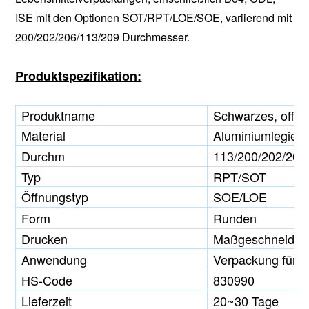
ISE mit den Optionen SOT/RPT/LOE/SOE, variierend mit
200/202/206/113/209 Durchmesser.
Produktspezifikation:
Produktname
Schwarzes, offe
Material
Aluminiumlegier
Durchm
113/200/202/206
Typ
RPT/SOT
Öffnungstyp
SOE/LOE
Form
Runden
Drucken
Maßgeschneider
Anwendung
Verpackung für k
HS-Code
830990
Lieferzeit
20~30 Tage