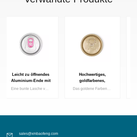
Hochwertiges,
Leicht zu öffnender
goldfarbenes,
Dosenverschluss
einfaches offenes
200DIA B64 für
Das goldene Farbende lässt Ihre Getränkedose im Regal glänzen. Baofeng bietet eine vollständige Serie von goldenen Dosenenden an, darunter hellgolden und dunkelgolden.
Getränkedosendeckel aus schwarz beschichtetem Aluminium mit 200 mm Durchmesser und leicht zu öffnenden Enden – zum Fabrikpreis
Ende für
zweiteilige
Getränkeverpackungen
Getränkedosen,
schwarz, SOT
sales@xmbaofeng.com