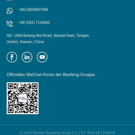
ERFAHREN SIE
ERFAHREN SIE
+8613606907586
MEHR
MEHR
+86 (592) 7116660
NO. 1668 Butang Mid Road, WuxianTown, Tongan
District, Xiamen, China
Offizielles WeChat-Konto der Baofeng-Gruppe
© 2026 Xiamen Baofeng Group Co.,LTD. IPv6 NETZWERK