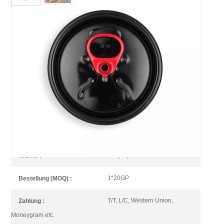
Kundenspezifischer
Schwarzer Aluminium-
Getränkedosendeckel Mit
Leicht Zu Öffnendem Ende
Schwarz lässt Ihre Getränkedose anders aussehen,
lassen Sie die Farbe Ihre Getränke hervorheben.
Easy Open End with Black Shell
Art.-Nr :
1*20GP
Bestellung (MOQ) :
T/T, L/C, Western Union,
Zahlung :
Moneygram etc.