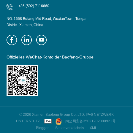
+86 (592) 7116660
NO. 1668 Butang Mid Road, WuxianTown, Tongan
District, Xiamen, China
Offizielles WeChat-Konto der Baofeng-Gruppe
© 2026 Xiamen Baofeng Group Co.,LTD. IPv6 NETZWERK
UNTERSTÜTZT
闽公网安备35021202000921号
Bloggen
Seitenverzeichnis
XML