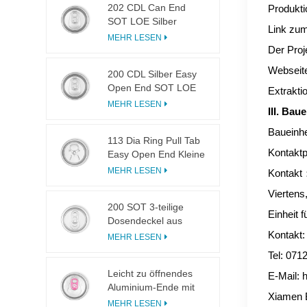
202 CDL Can End
Produkti
SOT LOE Silber
Link zum
Leichtgewicht EOE
MEHR LESEN
Der Proj
Webseit
200 CDL Silber Easy
Open End SOT LOE
Extrakti
Epoxy
MEHR LESEN
III. Bau
Baueinhe
113 Dia Ring Pull Tab
Kontaktp
Easy Open End Kleine
Öffnung für Fruchtsaft
MEHR LESEN
Kontakt
Viertens
200 SOT 3-teilige
Einheit 
Dosendeckel aus
Aluminium zum
Kontakt:
MEHR LESEN
Einmachen von
Tel: 071
Speisen und
Leicht zu öffnendes
Getränken
E-Mail:
Aluminium-Ende mit
Xiamen 
eingeschnittener
MEHR LESEN