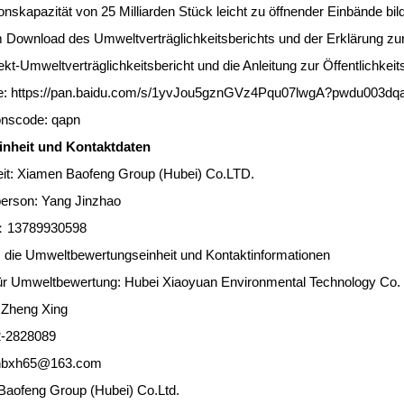
onskapazität von 25 Milliarden Stück leicht zu öffnender Einbände b
 Download des Umweltverträglichkeitsberichts und der Erklärung zur B
ekt-Umweltverträglichkeitsbericht und die Anleitung zur Öffentlichkeit
e:
https://pan.baidu.com/s/1yvJou5gznGVz4Pqu07lwgA?pwdu003dq
onscode: qapn
einheit und Kontaktdaten
it: Xiamen Baofeng Group (Hubei) Co.LTD.
erson: Yang Jinzhao
：
13789930598
, die Umweltbewertungseinheit und Kontaktinformationen
für Umweltbewertung: Hubei Xiaoyuan Environmental Technology Co.
 Zheng Xing
2-2828089
 hbxh65@163.com
Baofeng Group (Hubei) Co.Ltd.