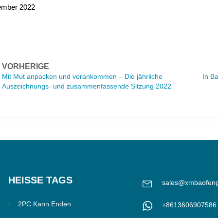
ember 2022
VORHERIGE
Mit Mut anpacken und vorankommen – Die jährliche
In Ba
Auszeichnungs- und zusammenfassende Sitzung 2022
der Baofeng Group wurde erfolgreich abgehalten
HEISSE TAGS
sales@xmbaofen
2PC Kann Enden
+8613606907586