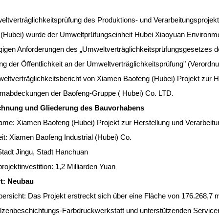
ltverträglichkeitsprüfung des Produktions- und Verarbeitungsprojek
(Hubei) wurde der Umweltprüfungseinheit Hubei Xiaoyuan Environm
gigen Anforderungen des „Umweltverträglichkeitsprüfungsgesetzes 
ung der Öffentlichkeit an der Umweltverträglichkeitsprüfung" (Verord
eltverträglichkeitsbericht von Xiamen Baofeng (Hubei) Projekt zur He
umabdeckungen der Baofeng-Gruppe ( Hubei) Co. LTD.
ichnung und Gliederung des Bauvorhabens
ame: Xiamen Baofeng (Hubei) Projekt zur Herstellung und Verarbeitu
it: Xiamen Baofeng Industrial (Hubei) Co.
Stadt Jingu, Stadt Hanchuan
ojektinvestition: 1,2 Milliarden Yuan
rt: Neubau
bersicht: Das Projekt erstreckt sich über eine Fläche von 176.268,7
lzenbeschichtungs-Farbdruckwerkstatt und unterstützenden Servicer