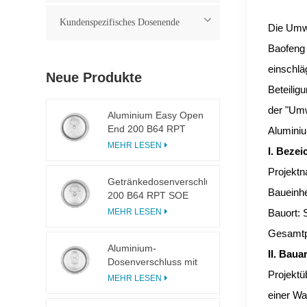
Kundenspezifisches Dosenende
Die Umwe
Baofeng 
einschlä
Neue Produkte
Beteilig
der "Umw
Aluminium Easy Open
End 200 B64 RPT
Alumini
LOE
MEHR LESEN
I. Beze
Projektn
Getränkedosenverschluss
Baueinhe
200 B64 RPT SOE
Silberner Easy-Open-
MEHR LESEN
Bauort: 
Deckel
Gesamtpr
Aluminium-
II. Baua
Dosenverschluss mit
Projektü
Easy Open 200 B64
MEHR LESEN
SOT LOE
einer Wa