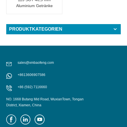
Aluminium Getränke
Easy Open End
PRODUKTKATEGORIEN
sales@xmbaofeng.com
+8613606907586
+86 (592) 7116660
NO. 1668 Butang Mid Road, WuxianTown, Tongan
District, Xiamen, China