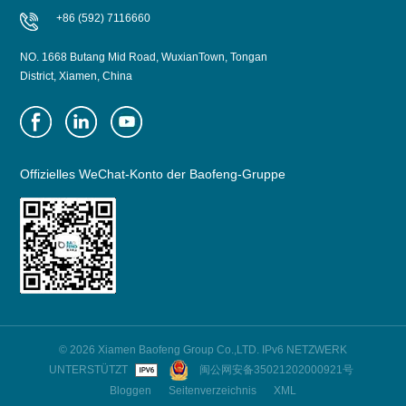
+86 (592) 7116660
NO. 1668 Butang Mid Road, WuxianTown, Tongan
District, Xiamen, China
Offizielles WeChat-Konto der Baofeng-Gruppe
© 2026 Xiamen Baofeng Group Co.,LTD. IPv6 NETZWERK
UNTERSTÜTZT
闽公网安备35021202000921号
Bloggen
Seitenverzeichnis
XML