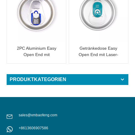
2PC Aluminium Easy
Getränkedose Easy
Open End mit
Open End mit Laser-
innenliegendem Laser-
QR-Code für
QR-Code anpassbar
Werbezwecke
PRODUKTKATEGORIEN
sales@xmbaofeng.com
+8613606907586